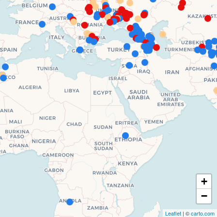
+
−
Leaflet
| ©
carto.com