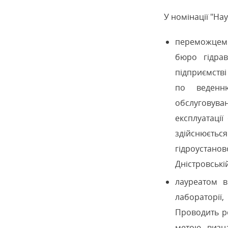
У номінації "Нау
переможцем 
бюро гідрав
підприємстві
по веденн
обслуговув
експлуатаці
здійснюєтьс
гідроустан
Дністровській
лауреатом в
лабораторії
Проводить ро
метою визна