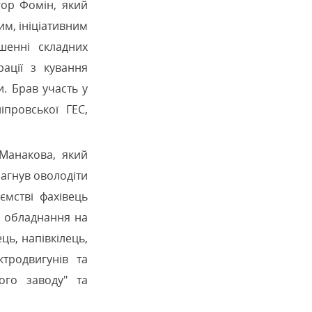
гор Фомін, який
им, ініціативним
шенні складних
ації з кування
. Брав участь у
іпровської ГЕС,
Манакова, який
рагнув оволодіти
ємстві фахівець
го обладнання на
ць, напівкілець,
ктродвигунів та
ного заводу" та