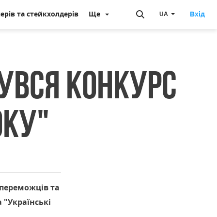
ерів та стейкхолдерів
Ще
Вхід
UA
бувся конкурс
оку"
 переможців та
 "Українські