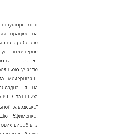
нструкторського
який працює на
ктичною роботою
чує інженерне
ють і процесі
ередньою участю
а модернізації
 обладнання на
ій ГЕС та інших;
ьної заводської
адію Єфименко.
ових виробів, з
 причини браку