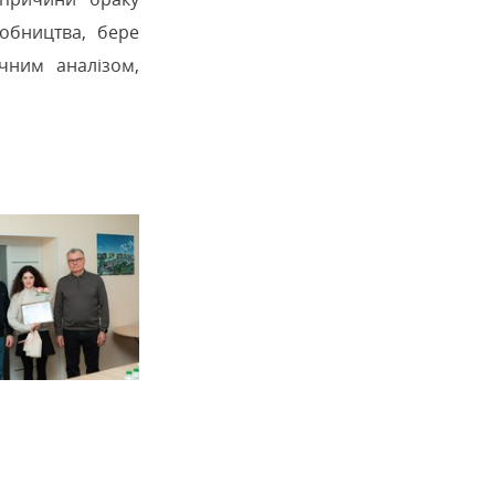
робництва, бере
чним аналізом,