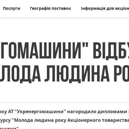
Послуги
Географія поставок
Інформація для акціон
ргомашини" від
лода людина р
 року АТ "Укренергомашини" нагородило дипломами
курсу "Молода людина року Акціонерного товариства
машини".