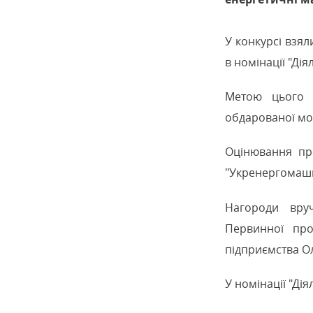
У конкурсі взял
в номінації "Дія
Метою цього з
обдарованої мо
Оцінювання пр
"Укренергомаши
Нагороди вруч
Первинної про
підприємства О
У номінації "Дія