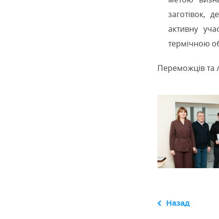
заготівок, 
активну уча
термічною об
Переможців та 
Назад