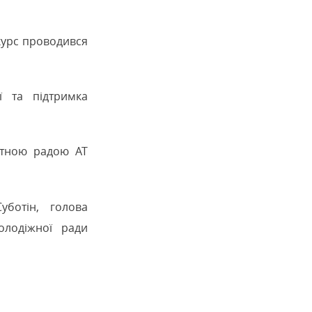
нкурс проводився
ї та підтримка
ртною радою АТ
уботін, голова
олодіжної ради