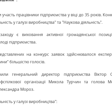
и участь працівники підприємства у віці до 35 років. Ко
льність у галузі виробництва" та "Наукова діяльність".
аходу є виховання активної громадянської позиці
лоді підприємства.
едставлених на конкурс заявок здійснювалося експе
ни" більшістю голосів.
или генеральний директор підприємства Віктор С
фспілкової організації Микола Турчин та голова М
лександра Мороз.
льність у галузі виробництва":