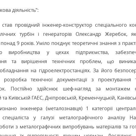
кова діяльність":
став провідний інженер-конструктор спеціального ко
лічних турбін і генераторів Олександр Жеребок, 
 понад 9 років. Уміло поєднує теоретичні знання з пра
ю виробництва у цехах підприємства, забезпе
ання та вирішення технічних проблем, що виника
ї обладнання на гідроелектростанціях. За його безпос
я розробка технічної документації з проектування т
овок. Постійно здійснює шеф-нагляд за монтажем
 та Київській ГАЕС, Дніпровській, Кременчуцькій, Канівськ
изнано інженера (металознавця) 1 категорії централ
, спеціаліста у галузі металографічного аналізу Н
боти з металографічних випробувань матеріалів та гот
чення їх відповідності діючим нормам. Досліджує