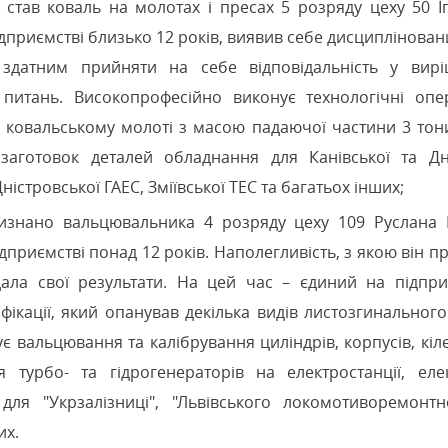
став коваль на молотах і пресах 5 розряду цеху 50 І
дприємстві близько 12 років, виявив себе дисциплінован
 здатним прийняти на себе відповідальність у вирі
питань. Високопрофесійно виконує технологічні опер
 ковальському молоті з масою падаючої частини 3 тони
 заготовок деталей обладнання для Канівської та Дн
Дністровської ГАЕС, Зміївської ТЕС та багатьох інших;
изнано вальцювальника 4 розряду цеху 109 Руслана 
дприємстві понад 12 років. Наполегливість, з якою він п
дала свої результати. На цей час – єдиний на підпри
іфікації, який опанував декілька видів листозгинально
є вальцювання та калібрування циліндрів, корпусів, кіле
 турбо- та гідрогенераторів на електростанції, еле
 для "Укрзалізниці", "Львівського локомотиворемонт
их.