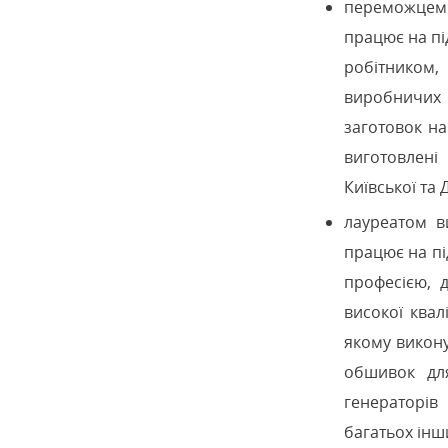
переможцем 
працює на пі
робітником,
виробничих 
заготовок на
виготовлені
Київської та 
лауреатом в
працює на пі
професією, 
високої квал
якому викону
обшивок для
генераторів
багатьох інш