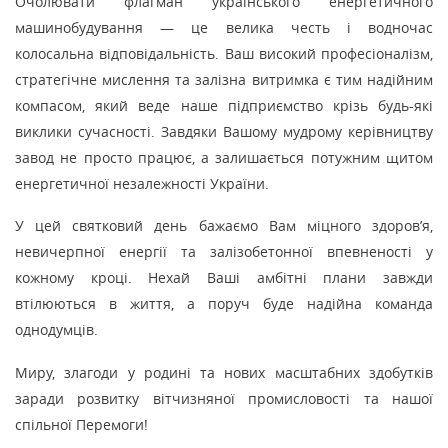
Очолювати флагман українського енергетичного
машинобудування — це велика честь і водночас
колосальна відповідальність. Ваш високий професіоналізм,
стратегічне мислення та залізна витримка є тим надійним
компасом, який веде наше підприємство крізь будь-які
виклики сучасності. Завдяки Вашому мудрому керівництву
завод не просто працює, а залишається потужним щитом
енергетичної незалежності України.
У цей святковий день бажаємо Вам міцного здоров’я,
невичерпної енергії та залізобетонної впевненості у
кожному кроці. Нехай Ваші амбітні плани завжди
втілюються в життя, а поруч буде надійна команда
однодумців.
Миру, злагоди у родині та нових масштабних здобутків
заради розвитку вітчизняної промисловості та нашої
спільної Перемоги!