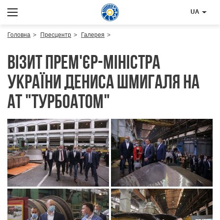
UA
Головна
Пресцентр
Галерея
Візит Прем'єр-міністра
України Дениса Шмигаля на
АТ "Турбоатом"