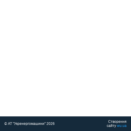
Створення
© АТ "Укренергомашини" 2026
сайту
wu.ua