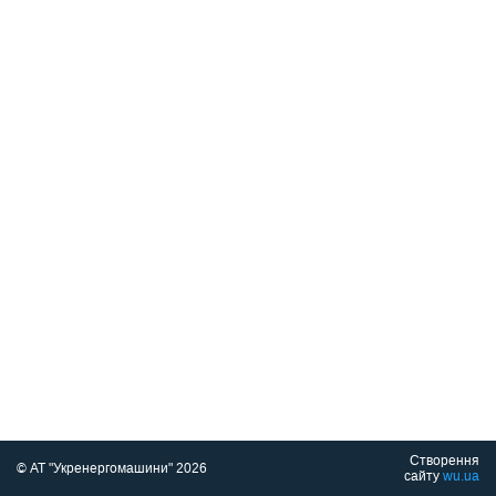
Створення
© АТ "Укренергомашини" 2026
сайту
wu.ua