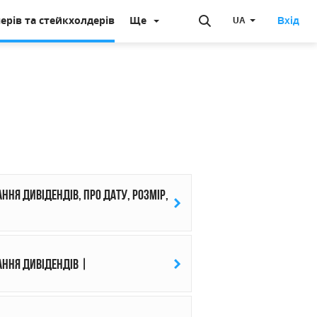
ерів та стейкхолдерів
Ще
Вхід
UA
ння дивідендів, про дату, розмір,
ання дивідендів |