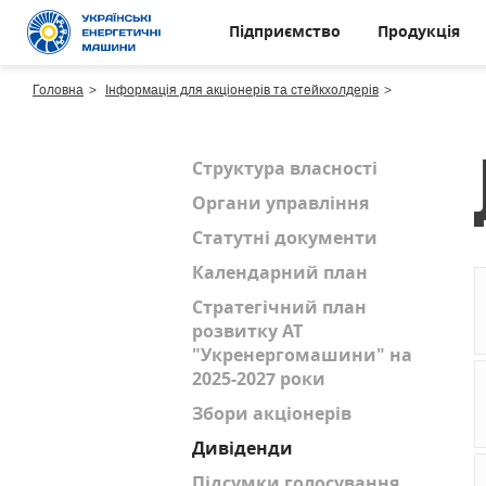
Підприємство
Продукція
Головна
Інформація для акціонерів та стейкхолдерів
Структура власності
Органи управління
Статутні документи
Календарний план
Стратегічний план
розвитку АТ
"Укренергомашини" на
2025-2027 роки
Збори акціонерів
Дивіденди
Підсумки голосування